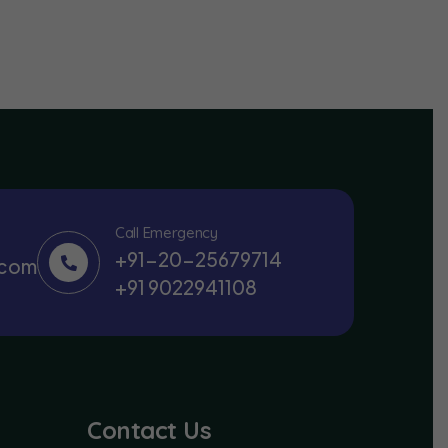
Call Emergency
+91-20-25679714
.com
+91 9022941108
Contact Us