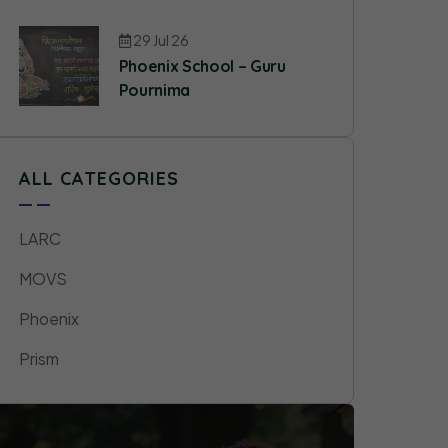
29 Jul 26
Phoenix School – Guru
Pournima
ALL CATEGORIES
LARC
MOVS
Phoenix
Prism