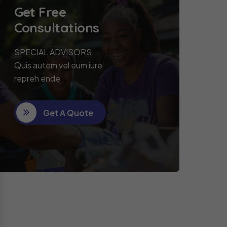
Get Free
Consultations
SPECIAL ADVISORS
Quis autem vel eum iure
repreh ende
Get A Quote