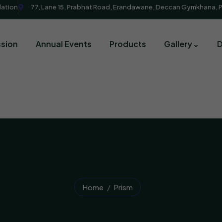
dation
77, Lane 15, Prabhat Road, Erandawane, Deccan Gymkhana, 
sion
Annual Events
Products
Gallery
Home
Prism