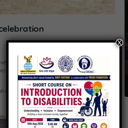
celebration
X
 करण्यात आली. तिन्ही शाळेतील विद्यार्थ्यांनी शिक्षकांच्या मदतीने फलक
वट केली, रांगोळ्या काढल्या. दिवाळीच्या प्रत्येक दिवसाची प्रतिकृती तयार
ाळी पार्टी देण्यात आली. सर्व विद्यार्थ्यांनी छोटी फिल्म पाहून, नृत्य व आतिषबाजी